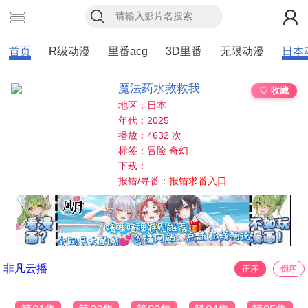
首页
R级动漫
里番acg
3D里番
无限动漫
日本
魔法药水救救我
♡ 收藏
地区：日本
年代：2025
播放：4632 次
标签：冒险 奇幻
下载：
报错/寻番：
报错求番入口
非凡云播
正序
倒序