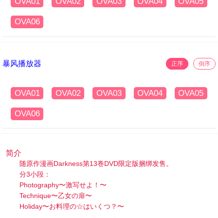
OVA01
OVA02
OVA03
OVA04
OVA05
OVA06
暴风播放器
正序
倒序
OVA01
OVA02
OVA03
OVA04
OVA05
OVA06
简介
随原作漫画Darkness第13巻DVD限定版捆绑发售。
分3小段：
Photography〜激写せよ！〜
Technique〜乙女の扉〜
Holiday〜お料理の☆はいくつ？〜
To LOVEる -とらぶる- ダークネス OAD