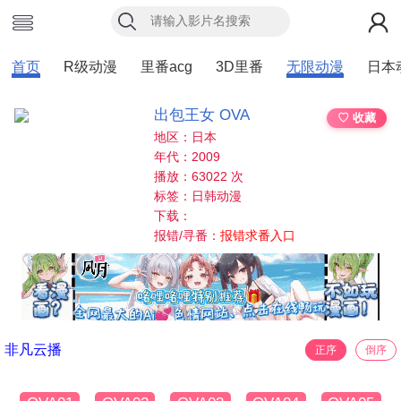
首页
R级动漫
里番acg
3D里番
无限动漫
日本
出包王女 OVA
♡ 收藏
地区：日本
年代：2009
播放：63022 次
标签：日韩动漫
下载：
报错/寻番：
报错求番入口
非凡云播
正序
倒序