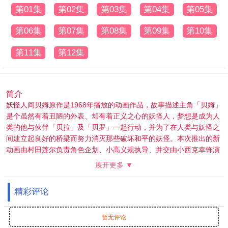
第01集
第02集
第03集
第04集
第05集
第06集
第07集
第08集
第09集
第10集
第11集
第12集
简介
妖怪人间贝姆原作是1968年播放的动画作品，故事描述主角「贝姆」
是个虽然有着丑陋的外表、却有着正义之心的妖怪人，梦想是成为人
类的他与伙伴「贝拉」及「贝罗」一起行动，并为了在人类与妖怪之
间建立起良好的桥梁而努力消灭那些破坏和平的妖怪。本次推出的新
动画由村田莲尔负责角色企划、小高义规执导、并交由小西克幸饰演
贝姆、M・A・O 饰演贝拉、小野贤章饰演贝罗的全新作品。
展开更多 ▼
精彩评论
暂无评论