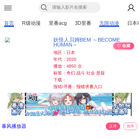
首页
R级动漫
里番acg
3D里番
无限动漫
日本
妖怪人贝姆BEM ～BECOME
HUMAN～
♡ 收藏
地区：日本
年代：2020
播放：4850 次
标签：奇幻 战斗 社会 悬疑
下载：
报错/寻番：
报错求番入口
暴风播放器
正序
倒序