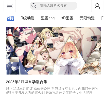
首页
R级动漫
里番acg
3D里番
无限动漫
日
2025年8月里番动漫合集
以上就是本月简评 总体来说还行 但是没有关系，向我们走来的
是9月即将发大力的雷火剑 最后祝各位身体愉快，生活健康