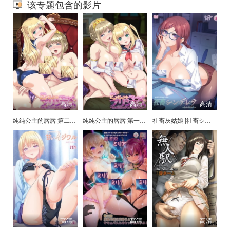
该专题包含的影片
高清
高清
高清
纯纯公主的唇唇 第二话 [OVAピュアピュア ぺろぺろ プリンセス]
纯纯公主的唇唇 第一话 [OVAピュアピュア ぺろぺろ プリンセス]
社畜灰姑娘 [社畜シンデレラ ～あん・リアル～]
高清
高清
高清